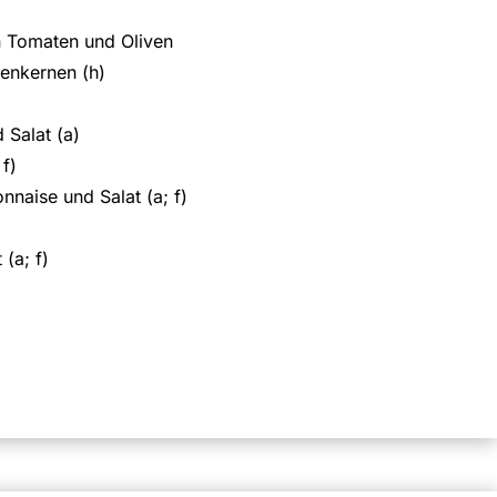
n Tomaten und Oliven
ienkernen (h)
 Salat (a)
f)
naise und Salat (a; f)
(a; f)