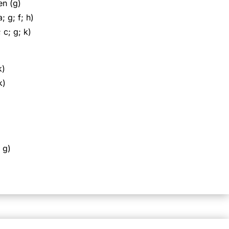
en (g)
 g; f; h)
 c; g; k)
k)
k)
 g)