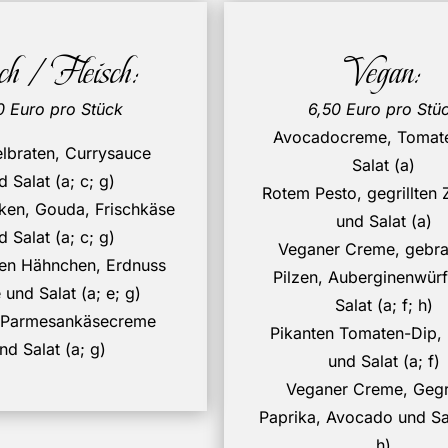
ch / Fleisch:
Vegan:
0 Euro pro Stück
6,50 Euro pro Stü
Avocadocreme, Tomat
lbraten, Currysauce
Salat (a)
d Salat (a; c; g)
Rotem Pesto, gegrillten 
ken, Gouda, Frischkäse
und Salat (a)
d Salat (a; c; g)
Veganer Creme, gebra
en Hähnchen, Erdnuss
Pilzen, Auberginenwürf
und Salat (a; e; g)
Salat (a; f; h)
, Parmesankäsecreme
Pikanten Tomaten-Dip, 
nd Salat (a; g)
und Salat (a; f)
Veganer Creme, Gegri
Paprika, Avocado und Sala
h)