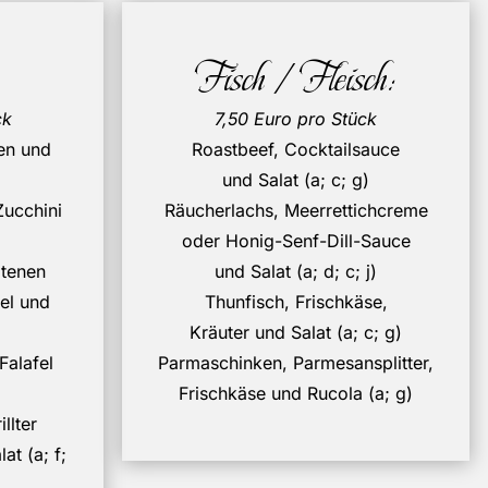
Fisch / Fleisch:
ck
7,50 Euro pro Stück
en und
Roastbeef, Cocktailsauce
und Salat (a; c; g)
Zucchini
Räucherlachs, Meerrettichcreme
oder Honig-Senf-Dill-Sauce
tenen
und Salat (a; d; c; j)
el und
Thunfisch, Frischkäse,
Kräuter und Salat (a; c; g)
Falafel
Parmaschinken, Parmesansplitter,
Frischkäse und Rucola (a; g)
llter
t (a; f;