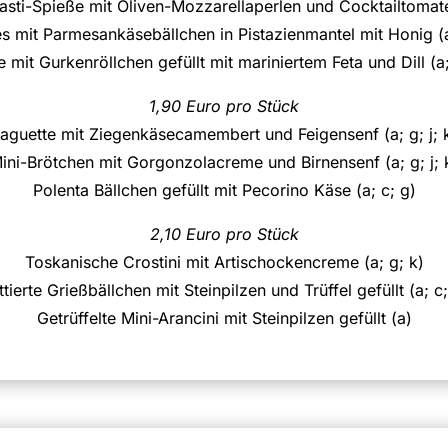
asti-Spieße mit Oliven-Mozzarellaperlen und Cocktailtomat
s mit Parmesankäsebällchen in Pistazienmantel mit Honig (a;
 mit Gurkenröllchen gefüllt mit mariniertem Feta und Dill (a;
1,90 Euro pro Stück
aguette mit Ziegenkäsecamembert und Feigensenf (a; g; j; 
ini-Brötchen mit Gorgonzolacreme und Birnensenf (a; g; j; 
Polenta Bällchen gefüllt mit Pecorino Käse (a; c; g)
2,10 Euro pro Stück
Toskanische Crostini mit Artischockencreme (a; g; k)
ittierte Grießbällchen mit Steinpilzen und Trüffel gefüllt (a; c;
Getrüffelte Mini-Arancini mit Steinpilzen gefüllt (a)