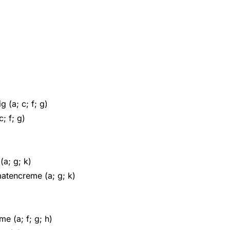
(a; c; f; g)
; f; g)
(a; g; k)
atencreme (a; g; k)
e (a; f; g; h)