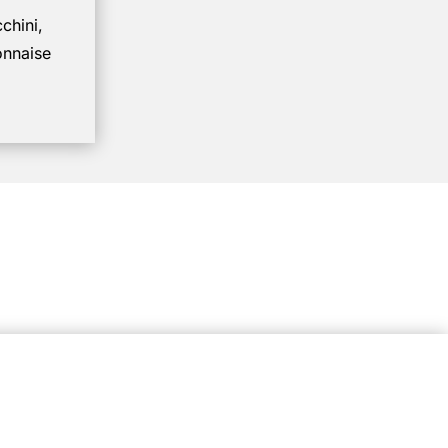
cchini,
onnaise